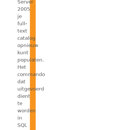
Server
2005
je
full-
text
catalog
opnieuw
kunt
populaten.
Het
commando
dat
uitgevoerd
dient
te
worden
in
SQL