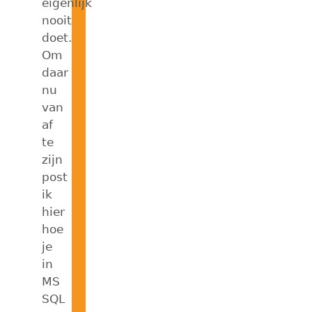
eigenlijk
nooit
doet.
Om
daar
nu
van
af
te
zijn
post
ik
hier
hoe
je
in
MS
SQL