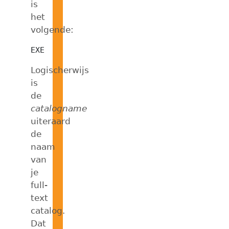
is
het
volgende:
Logischerwijs
is
de
catalogname
uiteraard
de
naam
van
je
full-
text
catalog.
Dat