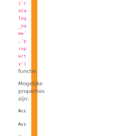
('c
ata
log
_na
me'
,'p
rop
ert
y')
functie.
Mogelijke
properties
zijn:
AccentSensitivity

Accent-sensitivity setting.
