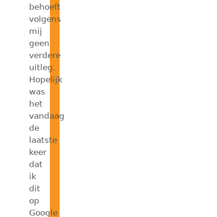
behoeft
volgens
mij
geen
verdere
uitleg.
Hopelijk
was
het
vandaag
de
laatste
keer
dat
ik
dit
op
Google