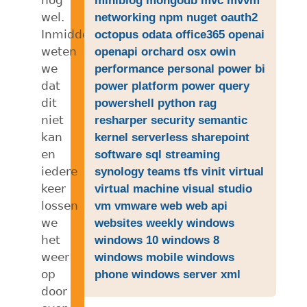
wel.
networking
npm
nuget
oauth2
Inmiddels
octopus
odata
office365
openai
weten
openapi
orchard
osx
owin
we
performance
personal
power bi
dat
power platform
power query
dit
powershell
python
rag
niet
resharper
security
semantic
kan
kernel
serverless
sharepoint
en
software
sql
streaming
iedere
synology
teams
tfs
vinit
virtual
keer
virtual machine
visual studio
lossen
vm
vmware
web
web api
we
websites
weekly
windows
het
windows 10
windows 8
weer
windows mobile
windows
op
phone
windows server
xml
door