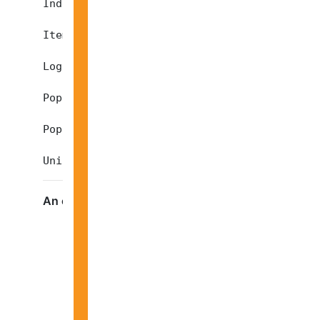
IndexSize

ItemCount

LogSize

PopulateCompletionAge

PopulateStatus
