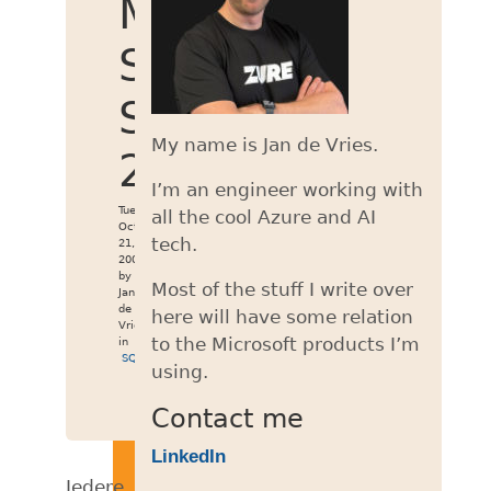
MS
SQL
Server
My name is Jan de Vries.
2005
I’m an engineer working with
Tue
all the cool Azure and AI
Oct
tech.
21,
2008
by
Most of the stuff I write over
Jan
de
here will have some relation
Vries
to the Microsoft products I’m
in
SQL
using.
Contact me
LinkedIn
Iedere