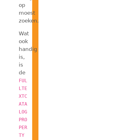
op
moest
zoeken.
Wat
ook
handig
is,
is
de
FUL
LTE
XTC
ATA
LOG
PRO
PER
TY