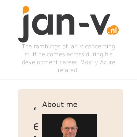
The ramblings of Jan V concerning
stuff he comes across during his
development career. Mostly Azure
related.
About me
‘Repopulate’
een