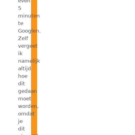
even
5
minuten
te
Googlen.
Zelf
vergeet
ik
namelijk
altijd
hoe
dit
gedaan
moet
worden,
omdat
je
dit