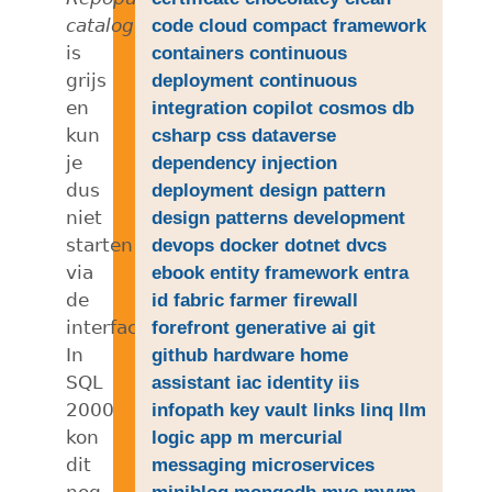
catalog
code
cloud
compact framework
is
containers
continuous
grijs
deployment
continuous
en
integration
copilot
cosmos db
kun
csharp
css
dataverse
je
dependency injection
dus
deployment
design pattern
niet
design patterns
development
starten
devops
docker
dotnet
dvcs
via
ebook
entity framework
entra
de
id
fabric
farmer
firewall
interface.
forefront
generative ai
git
In
github
hardware
home
SQL
assistant
iac
identity
iis
2000
infopath
key vault
links
linq
llm
kon
logic app
m
mercurial
dit
messaging
microservices
nog
miniblog
mongodb
mvc
mvvm