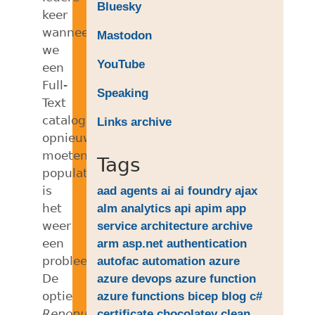
Bluesky
keer
wanneer
Mastodon
we
YouTube
een
Full-
Speaking
Text
catalogus
Links archive
opnieuw
moeten
Tags
populaten
is
aad
agents
ai
ai foundry
ajax
het
alm
analytics
api
apim
app
weer
service
architecture
archive
een
arm
asp.net
authentication
probleem.
autofac
automation
azure
De
azure devops
azure function
optie
azure functions
bicep
blog
c#
Repopulate
certificate
chocolatey
clean