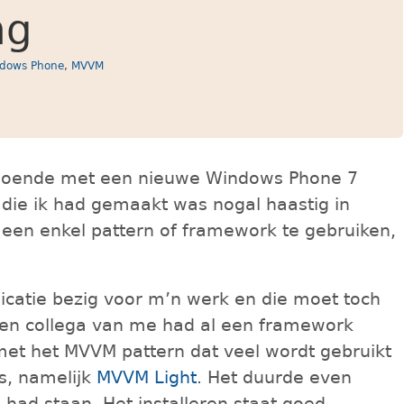
ng
dows Phone
,
MVVM
 doende met een nieuwe Windows Phone 7
e die ik had gemaakt was nogal haastig in
 een enkel pattern of framework te gebruiken,
icatie bezig voor m’n werk en die moet toch
. Een collega van me had al een framework
et het MVVM pattern dat veel wordt gebruikt
es, namelijk
MVVM Light
. Het duurde even
 had staan. Het installeren staat goed