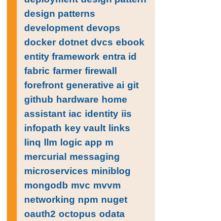
design patterns
development
devops
docker
dotnet
dvcs
ebook
entity framework
entra id
fabric
farmer
firewall
forefront
generative ai
git
github
hardware
home
assistant
iac
identity
iis
infopath
key vault
links
linq
llm
logic app
m
mercurial
messaging
microservices
miniblog
mongodb
mvc
mvvm
networking
npm
nuget
oauth2
octopus
odata