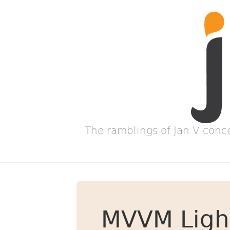
The ramblings of Jan V conc
MVVM Ligh