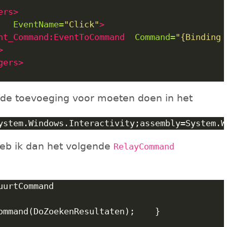
ers>
EventName=
"Click"
>
ht_Command:EventToCommand
Command=
>
gers>
ende toevoeging voor moeten doen in het
eb ik dan het volgende
RelayCommand