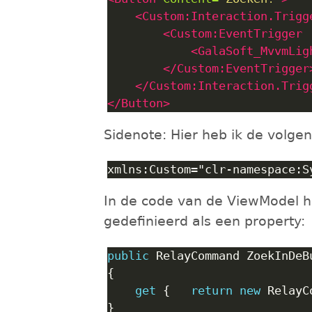
<Custom:Interaction.Trigg
<Custom:EventTrigger
<GalaSoft_MvvmLig
</Custom:EventTrigger
</Custom:Interaction.Trig
</Button>
Sidenote: Hier heb ik de volg
In de code van de ViewModel h
gedefinieerd als een property:
public
get
 {	
return
new