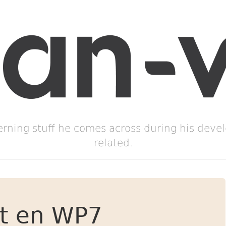
erning stuff he comes across during his deve
related.
t en WP7