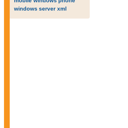
mobile
windows phone
windows server
xml