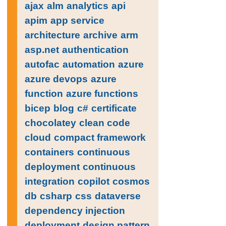
ajax
alm
analytics
api
apim
app service
architecture
archive
arm
asp.net
authentication
autofac
automation
azure
azure devops
azure
function
azure functions
bicep
blog
c#
certificate
chocolatey
clean code
cloud
compact framework
containers
continuous
deployment
continuous
integration
copilot
cosmos
db
csharp
css
dataverse
dependency injection
deployment
design pattern