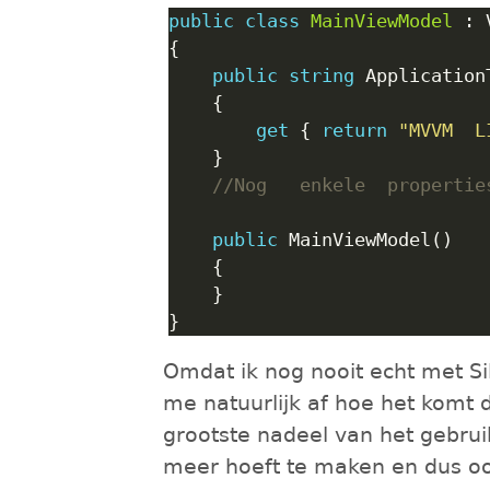
public
class
MainViewModel
public
string
get
 { 
return
"M
//Nog	enkele	properti
public
Omdat ik nog nooit echt met S
me natuurlijk af hoe het komt 
grootste nadeel van het gebruik
meer hoeft te maken en dus oo