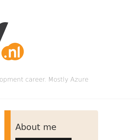
lopment career. Mostly Azure
About me