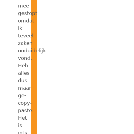
mee
gestopt
omdat
ik
teveel
zaken
onduidelijk
vond.
Heb
alles
dus
maar
ge-
copy-
paste.
Het
is
iets