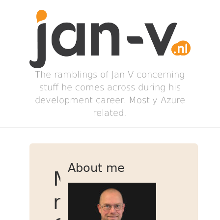
The ramblings of Jan V concerning
stuff he comes across during his
development career. Mostly Azure
related.
About me
Migratie
naar