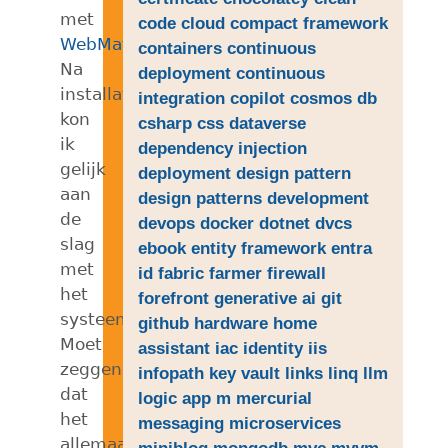
met
code
cloud
compact framework
WebMatrix
.
containers
continuous
Na
deployment
continuous
installatie
integration
copilot
cosmos db
kon
csharp
css
dataverse
ik
dependency injection
gelijk
deployment
design pattern
aan
design patterns
development
de
devops
docker
dotnet
dvcs
slag
ebook
entity framework
entra
met
id
fabric
farmer
firewall
het
forefront
generative ai
git
systeem.
github
hardware
home
Moet
assistant
iac
identity
iis
zeggen
infopath
key vault
links
linq
llm
dat
logic app
m
mercurial
het
messaging
microservices
allemaal
miniblog
mongodb
mvc
mvvm