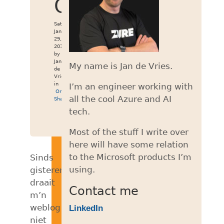
Orchard
Sat
Jan
29,
2011
by
Jan
My name is Jan de Vries.
de
Vries
in
I’m an engineer working with
Orchard
,
all the cool Azure and AI
SharePoint
tech.
Most of the stuff I write over
here will have some relation
to the Microsoft products I’m
Sinds
using.
gisteren
draait
Contact me
m’n
weblog
LinkedIn
niet