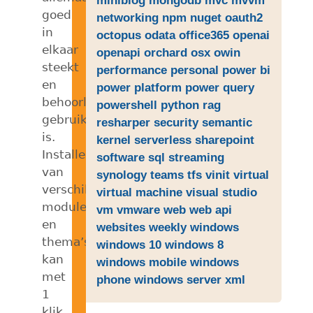
goed
networking
npm
nuget
oauth2
in
octopus
odata
office365
openai
elkaar
openapi
orchard
osx
owin
steekt
performance
personal
power bi
en
power platform
power query
behoorlijk
powershell
python
rag
gebruikersvriendelijk
resharper
security
semantic
is.
kernel
serverless
sharepoint
Installeren
software
sql
streaming
van
synology
teams
tfs
vinit
virtual
verschillende
virtual machine
visual studio
modules
vm
vmware
web
web api
en
websites
weekly
windows
thema’s
windows 10
windows 8
kan
windows mobile
windows
met
phone
windows server
xml
1
klik