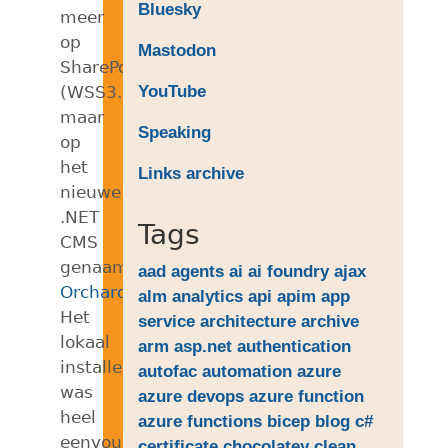
Bluesky
meer
op
Mastodon
SharePoint
YouTube
(WSS3.0),
maar
Speaking
op
het
Links archive
nieuwe
.NET
Tags
CMS
genaamd
aad
agents
ai
ai foundry
ajax
Orchard
.
alm
analytics
api
apim
app
Het
service
architecture
archive
lokaal
arm
asp.net
authentication
installeren
autofac
automation
azure
was
azure devops
azure function
heel
azure functions
bicep
blog
c#
eenvoudig
certificate
chocolatey
clean