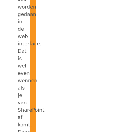
worden
gedaan
in
de
web
interface.
Dat
is
wel
even
wennen
als
je
van
SharePoint
af
komt.
Daar