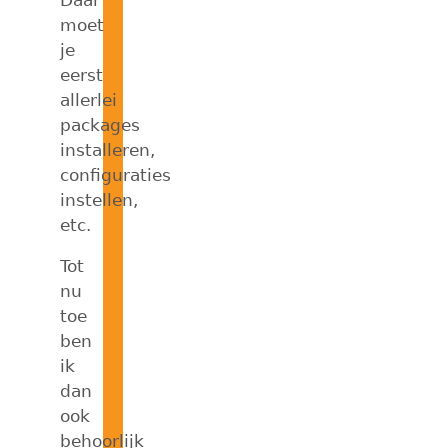
moet
je
eerst
allerlei
packages
installeren,
configuraties
instellen,
etc.
Tot
nu
toe
ben
ik
dan
ook
behoorlijk