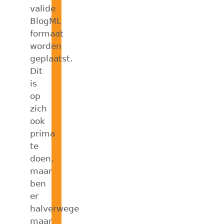
valide
BlogML
formaat
worden
geplaatst.
Dit
is
op
zich
ook
prima
te
doen,
maar
ben
er
halverwege
maar