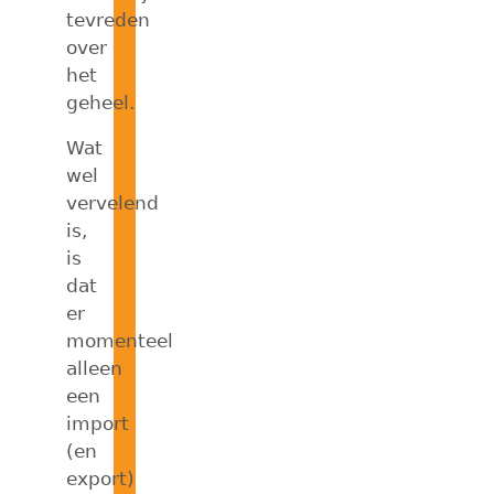
tevreden
over
het
geheel.
Wat
wel
vervelend
is,
is
dat
er
momenteel
alleen
een
import
(en
export)