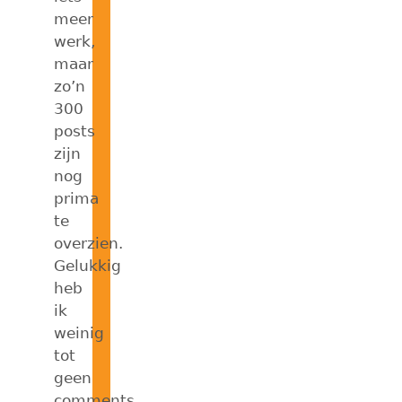
meer
werk,
maar
zo’n
300
posts
zijn
nog
prima
te
overzien.
Gelukkig
heb
ik
weinig
tot
geen
comments,