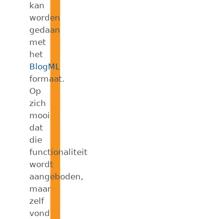
kan
worden
gedaan
met
het
BlogML
formaat.
Op
zich
mooi
dat
die
functionaliteit
wordt
aangeboden,
maar
zelf
vond