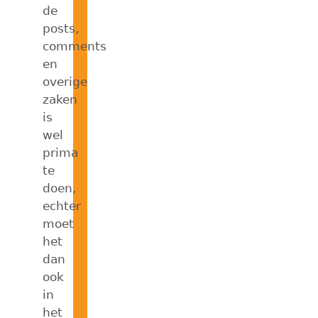
de
posts,
comments
en
overige
zaken
is
wel
prima
te
doen,
echter
moet
het
dan
ook
in
het