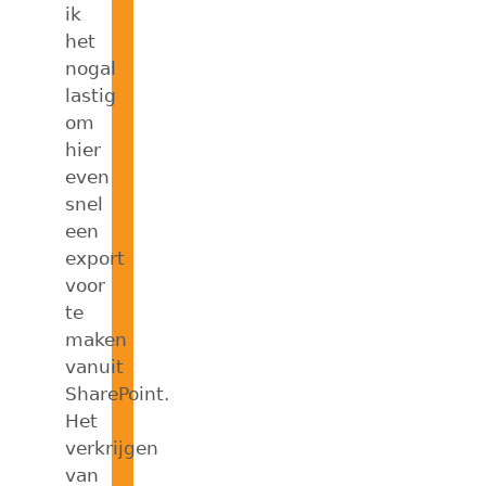
ik
het
nogal
lastig
om
hier
even
snel
een
export
voor
te
maken
vanuit
SharePoint.
Het
verkrijgen
van