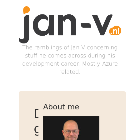
The ramblings of Jan V concerning
stuff he comes across during his
development career. Mostly Azure
related.
About me
De
grootte