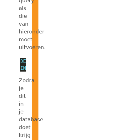
query
als
die
van
hieronder
moet
uitvoeren.
DECLARE
@
TempTabel 
TABLE
 ( [Name] NVARCHAR
INSERT
INTO
@
TempTabel 
EXEC
 sp_msforeachta
Zodra
je
dit
in
je
database
doet
krijg