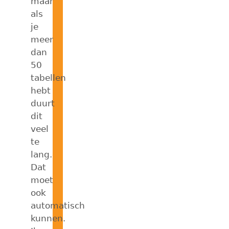
maar
als
je
meer
dan
50
tabellen
hebt
duurt
dit
veel
te
lang.
Dat
moet
ook
automatisch
kunnen.