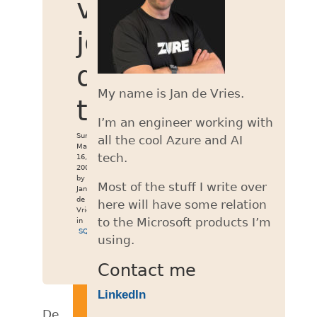
van
je
database
My name is Jan de Vries.
tabellen
I’m an engineer working with
Sun
all the cool Azure and AI
Mar
tech.
16,
2008
by
Most of the stuff I write over
Jan
de
here will have some relation
Vries
to the Microsoft products I’m
in
SQL
using.
Contact me
LinkedIn
De