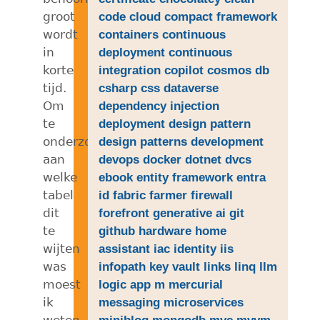
groot
code
cloud
compact framework
wordt
containers
continuous
in
deployment
continuous
korte
integration
copilot
cosmos db
tijd.
csharp
css
dataverse
Om
dependency injection
te
deployment
design pattern
onderzoeken
design patterns
development
aan
devops
docker
dotnet
dvcs
welke
ebook
entity framework
entra
tabel
id
fabric
farmer
firewall
dit
forefront
generative ai
git
te
github
hardware
home
wijten
assistant
iac
identity
iis
was
infopath
key vault
links
linq
llm
moest
logic app
m
mercurial
ik
messaging
microservices
weten
miniblog
mongodb
mvc
mvvm