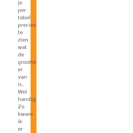
je
per
tabel
precies
te
zien
wat
de
grootte
er
van
is.
Wel
handig.
Zo
kwam
ik
er