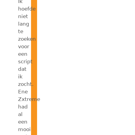
Ik
hoefde
niet
lang
te
zoeken
voor
een
script
dat
ik
zocht.
Ene
Zxtreme
had
al
een
mooi