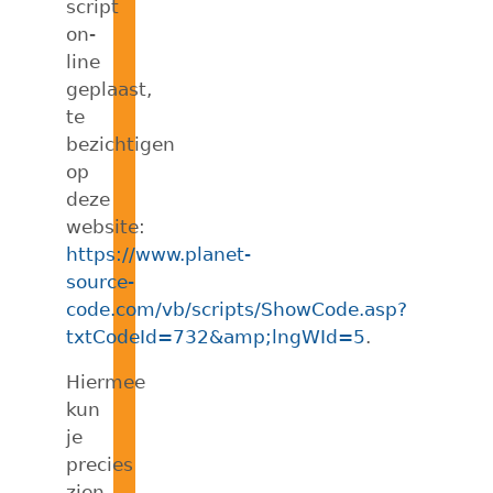
script
on-
line
geplaast,
te
bezichtigen
op
deze
website:
https://www.planet-
source-
code.com/vb/scripts/ShowCode.asp?
txtCodeId=732&amp;lngWId=5
.
Hiermee
kun
je
precies
zien