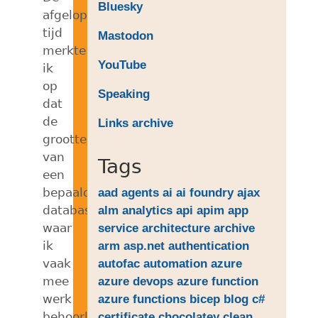
Bluesky
afgelopen
tijd
Mastodon
merkte
YouTube
ik
op
Speaking
dat
de
Links archive
grootte
van
Tags
een
bepaalde
aad
agents
ai
ai foundry
ajax
database
alm
analytics
api
apim
app
waar
service
architecture
archive
ik
arm
asp.net
authentication
vaak
autofac
automation
azure
mee
azure devops
azure function
werk
azure functions
bicep
blog
c#
behoorlijk
certificate
chocolatey
clean