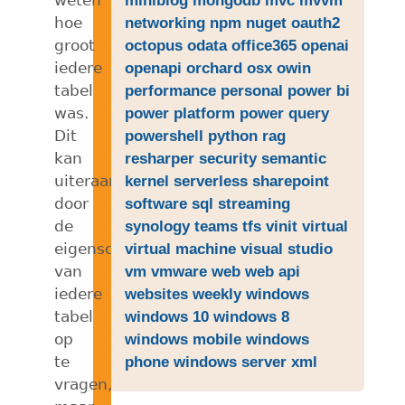
hoe
networking
npm
nuget
oauth2
groot
octopus
odata
office365
openai
iedere
openapi
orchard
osx
owin
tabel
performance
personal
power bi
was.
power platform
power query
Dit
powershell
python
rag
kan
resharper
security
semantic
uiteraard
kernel
serverless
sharepoint
door
software
sql
streaming
de
synology
teams
tfs
vinit
virtual
eigenschappen
virtual machine
visual studio
van
vm
vmware
web
web api
iedere
websites
weekly
windows
tabel
windows 10
windows 8
op
windows mobile
windows
te
phone
windows server
xml
vragen,