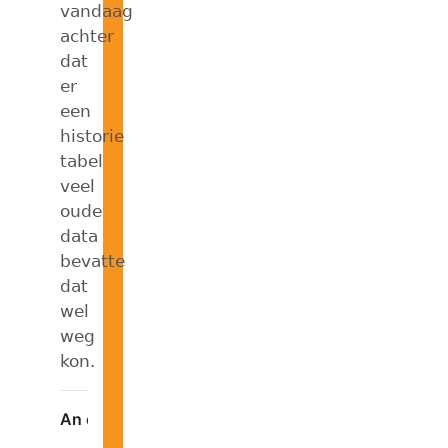
vandaag
achter
dat
er
een
historie
tabel
veel
oude
data
bevatte
dat
wel
weg
kon.